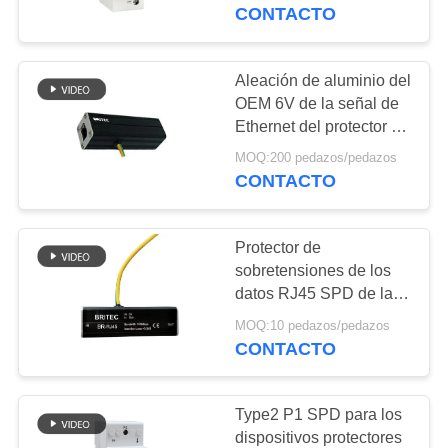
Sinalización remota
CONTACTO
1
arrester de rayos solar
CONTROL
DE
Aleación de aluminio del
165
CALIDAD
OEM 6V de la señal de
Tipo - dispositivo de
Ethernet del protector de
sobretensiones de los
protección contra
MOQ:200 pedazos/pedazos
CONTACTO
datos RJ45
CONTACTO
sobrecargas 2
NOTICIAS
Protector de
sobretensiones de los
TODOS
datos RJ45 SPD de la
29
señal del TUV 100Mbps
LOS
MOQ:10 pedazos/pedazos
Tipo de dispositivo
para la red SPD de LAN
CONTACTO
CASOS
Ethernet Surge
protector de la
Protective Device
Type2 P1 SPD para los
oleada 3
VR
dispositivos protectores