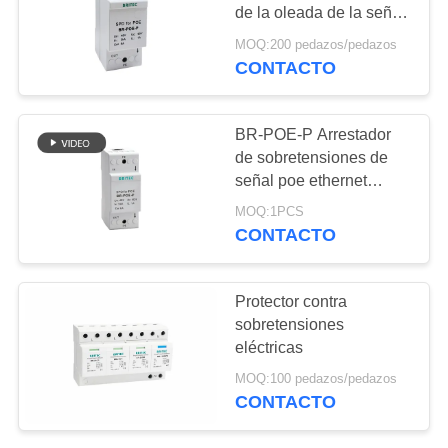
SHOW
de la oleada de la señal
de la protección contra
MOQ:200 pedazos/pedazos
sobrecargas de la red
MAPA
CONTACTO
47
del POE
DEL
Pararrayos de la
SITIO
BR-POE-P Arrestador
oleada del picovoltio
de sobretensiones de
señal poe ethernet
POLÍTICA
China Protector de
MOQ:1PCS
sobretensiones de datos
DE
CONTACTO
cat 6 48v dispositivos de
PRIVACIDAD
protección de
57
sobretensiones de
Protector contra
Pararrayos B+C de
ethernet
sobretensiones
eléctricas
la oleada T1+T2
MOQ:100 pedazos/pedazos
CONTACTO