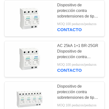
Dispositivo de
protección contra
67
sobretensiones de tipo 1
Dispositivo de
1P+NPE IP20
MOQ:100 pedazos/pedazos
IEC61643-11
CONTACTO
protección contra
sobrecargas del
AC 25kA 1+1 BR-25GR
poder
Dispositivo de
protección contra
sobretensiones
55
MOQ:100 pedazos/pedazos
Protector contra
CONTACTO
dispositivo de
sobretensiones
protección contra
Dispositivo de
protección contra
sobrecargas de la
sobretensiones de tipo 1
C.C.
de la clase I con SPD de
MOQ:100 pedazos/pedazos
25kA