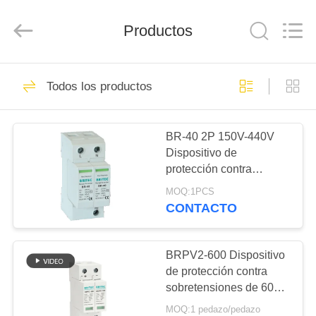
2026
Britec
Electric
Productos
Co.,
Ltd..
All
Rights
Reserved.
INICIO
71
Todos los productos
Dispositivo de
PRODUCTOS
protección contra
BR-40 2P 150V-440V
Dispositivo de
sobrecargas
SOBRE
protección contra
NOSOTROS
sobretensiones 20kA-
MOQ:1PCS
200kA Spd Detenedor
CONTACTO
de sobretensiones
121
VISITA
eléctricas
Dispositivo de
A
BRPV2-600 Dispositivo
de protección contra
LA
protección contra
sobretensiones de 600
FÁBRICA
V de corriente continua
sobrecargas del tipo
MOQ:1 pedazo/pedazo